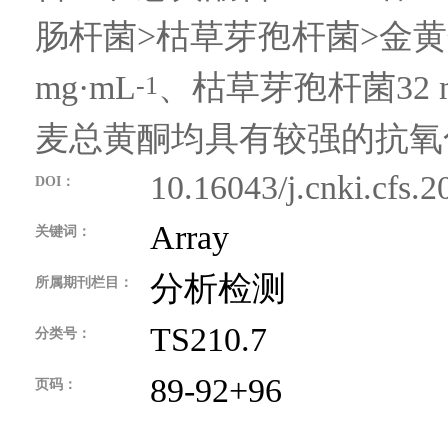
肠杆菌>枯草芽孢杆菌>金黄
mg·mL
、枯草芽孢杆菌32 m
-1
麦总黄酮均具有较强的抗氧
10.16043/j.cnki.cfs.
DOI：
Array
关键词：
分析检测
所属期刊栏目：
TS210.7
分类号：
89-92+96
页码：